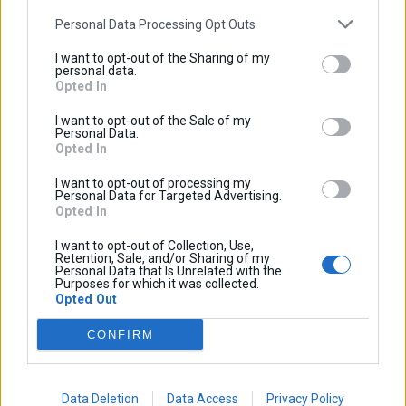
Ασφαλειοθήκη με τέσσερα ρελε. Μπορείται να
Personal Data Processing Opt Outs
συνδέσετε όσες συσκευές θέλετε και να τις
I want to opt-out of the Sharing of my
χειριστείται με απόλυτη ασφάλεια και χωρίς να
personal data.
Opted In
ανησυχείται για βραχυκυκλώματα.
I want to opt-out of the Sale of my
Η πλακέτα έχει τέσσερεις εξώδους όπου σε κάθε
Personal Data.
Opted In
έξοδο μπορούν να συνδεθούν συσκεύες με συνολική
κατανάλωση 90W (πχ 4 προβολάκια σε κάθε μία απο
I want to opt-out of processing my
Personal Data for Targeted Advertising.
τις τέσσερις εξόδους, ή μπριζάκι και θερμόμετρο και
Opted In
βολτόμετρο σε μία έξοδο).
I want to opt-out of Collection, Use,
Οι συσκευές χειρίζονται είτε μέσω διακόπτη
Retention, Sale, and/or Sharing of my
Personal Data that Is Unrelated with the
(ξεχωριστός διακόπτης για κάθε έξοδο) ή αυτό ματα
Purposes for which it was collected.
Opted Out
μέσω του κεντρικού διακόπτη της μηχανής.
CONFIRM
Εγγραφείτε στο newsletter μας:
Data Deletion
Data Access
Privacy Policy