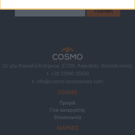
2ο χλμ Λαγκαδά-Κολχικού, 57200, Λαγκαδάς, Θεσσαλονίκης
τ.
+30 23940 25500
ε.
info@cosmo-accessories.com
COSMO
Προφίλ
Γίνε συνεργάτης
Επικοινωνία
ΜΑΡΚΕΣ