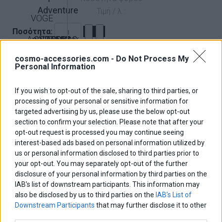
Adventure
Τιμή / λ.:
VOGE
Ποσότητα:
Aprilia
SVT650X
SRT550
QJMotor
300DS
2023-
2019-
cosmo-accessories.com -
Do Not Process My
2026
2025
Personal Information
0
0
Νέα
800X
KOVE
Caponord
Καλάθι αγορών
If you wish to opt-out of the sale, sharing to third parties, or
Ρωτήστε για το προϊόν
Προϊοντα
2024-
1200
processing of your personal or sensitive information for
Δεν υπάρχουν προϊόντα στο καλάθι σας.
targeted advertising by us, please use the below opt-out
2026
2013-
Προφίλ
section to confirm your selection. Please note that after your
2017
opt-out request is processed you may continue seeing
Facebook
LinkedIn
Google+
Twitter
Pinterest
Επικοινωνία
Συνεργάτες
interest-based ads based on personal information utilized by
Περιγραφή
us or personal information disclosed to third parties prior to
your opt-out. You may separately opt-out of the further
Διαστάσεις
disclosure of your personal information by third parties on the
IAB’s list of downstream participants. This information may
Οδηγίες Εγκατάστασης
also be disclosed by us to third parties on the
IAB’s List of
Downstream Participants
that may further disclose it to other
third parties.
4 Relay PCB Board