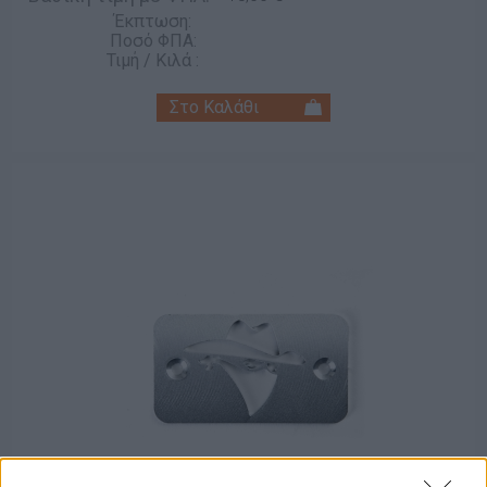
Έκπτωση:
Ποσό ΦΠΑ:
Τιμή / Κιλά :