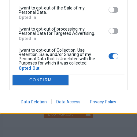
I want to opt-out of the Sale of my
Personal Data.
Opted In
I want to opt-out of processing my
Personal Data for Targeted Advertising.
Opted In
I want to opt-out of Collection, Use,
Retention, Sale, and/or Sharing of my
Personal Data that Is Unrelated with the
Purposes for which it was collected.
Opted Out
Προβολείς LED
CONFIRM
Βασική τιμή με ΦΠΑ:
100,00 €
Έκπτωση:
Ποσό ΦΠΑ:
Τιμή / Κιλά :
Data Deletion
Data Access
Privacy Policy