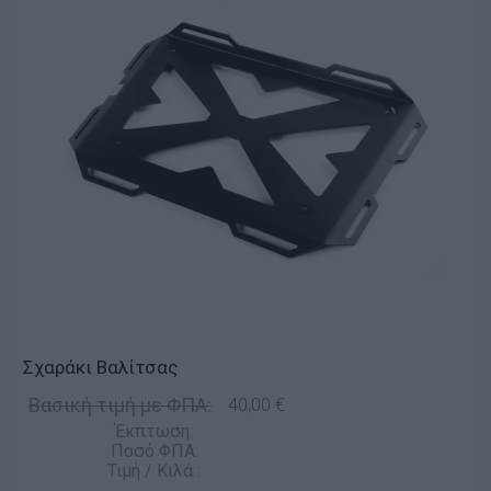
Σχαράκι Βαλίτσας
Βασική τιμή με ΦΠΑ:
40,00 €
Έκπτωση:
Ποσό ΦΠΑ:
Τιμή / Κιλά :