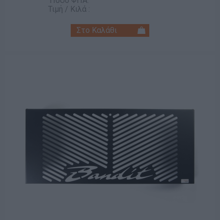
Ποσό ΦΠΑ:
Τιμή / Κιλά :