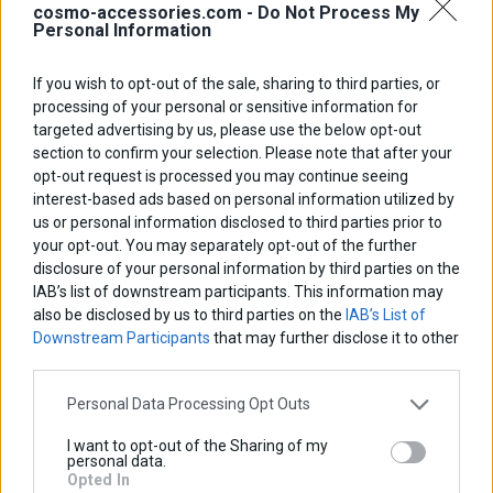
cosmo-accessories.com -
Do Not Process My
Personal Information
If you wish to opt-out of the sale, sharing to third parties, or
Κάλυμμα Δοχείου Υγρών Φρένου
processing of your personal or sensitive information for
targeted advertising by us, please use the below opt-out
Βασική τιμή με ΦΠΑ:
15,00 €
section to confirm your selection. Please note that after your
Έκπτωση:
opt-out request is processed you may continue seeing
Ποσό ΦΠΑ:
interest-based ads based on personal information utilized by
Τιμή / Κιλά :
us or personal information disclosed to third parties prior to
your opt-out. You may separately opt-out of the further
Περισσότερα
disclosure of your personal information by third parties on the
IAB’s list of downstream participants. This information may
also be disclosed by us to third parties on the
IAB’s List of
Downstream Participants
that may further disclose it to other
third parties.
Personal Data Processing Opt Outs
I want to opt-out of the Sharing of my
personal data.
Opted In