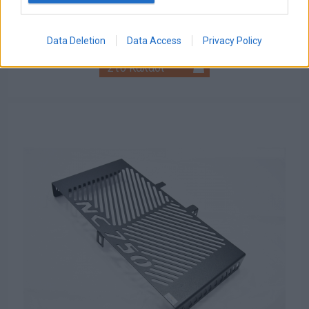
Έκπτωση:
Ποσό ΦΠΑ:
Τιμή / Κιλά :
Data Deletion
Data Access
Privacy Policy