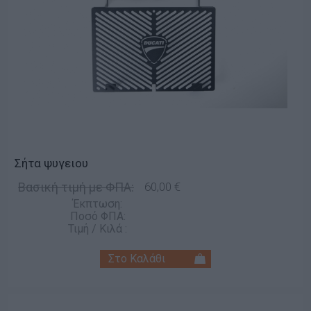
Σήτα ψυγειου
Βασική τιμή με ΦΠΑ:
60,00 €
Έκπτωση:
Ποσό ΦΠΑ:
Τιμή / Κιλά :