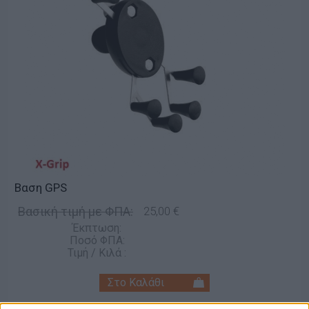
Βαση GPS
Βασική τιμή με ΦΠΑ:
25,00 €
Έκπτωση:
Ποσό ΦΠΑ:
Τιμή / Κιλά :