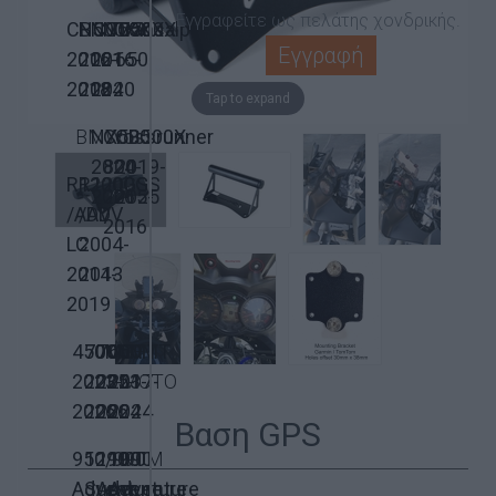
Εγγραφείτε ως πελάτης χονδρικής.
CB500X
NC750X
NC750X
NC700X
Transalp
Εγγραφή
2016-
2021-
2016-
650
2018
2024
2020
Tap to expand
BMW
NX500
Crossrunner
CB500X
2024-
800
2019-
R1200GS
R1200GS
2026
2015-
2025
/ADV
/ADV
2016
LC
2004-
2014-
2013
2019
450MT
700MT
700MT
650MT
CF
2023-
2025-
2023-
2017-
MOTO
2026
2026
2024
2024
Βαση GPS
950/990
1290
1190
1090
KTM
Adventure
Super
Adventure
Adventure