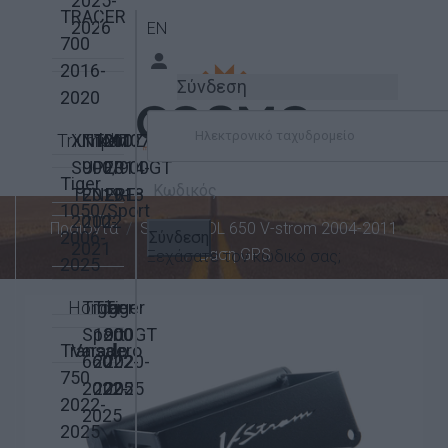
2025-
TRACER
2026
EN
700
2016-
Σύνδεση
2020
Triumph
XT1200Z
Niken
TDM
MT07
SUPER
900/900GT
2014-
Tiger
TENERE
2019-
2018
1050/Sport
2010-
2022
Προϊόντα
Suzuki
DL 650 V-strom 2004-2011
2006-
Σύνδεση
2021
Βαση GPS
Ξεχάσατε τον κωδικό σας;
2025
Honda
Tiger
Tiger
Tiger
Sport
1200
900GT
Transalp
Varadero
660
2022-
2020-
750
2022-
2025
2025
2022-
2025
2025