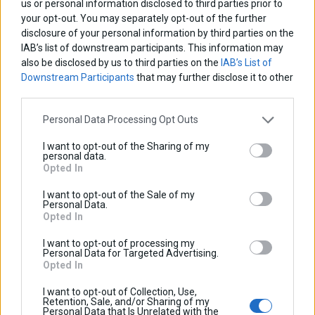
us or personal information disclosed to third parties prior to
X-Grip
your opt-out. You may separately opt-out of the further
Προσθήκη X-Grip
disclosure of your personal information by third parties on the
IAB’s list of downstream participants. This information may
also be disclosed by us to third parties on the
IAB’s List of
Χωρίς X-grip
Downstream Participants
that may further disclose it to other
Add X-Grip
third parties.
Personal Data Processing Opt Outs
Ποσότητα:
I want to opt-out of the Sharing of my
personal data.
Opted In
I want to opt-out of the Sale of my
Personal Data.
Ρωτήστε για το προϊόν
Opted In
I want to opt-out of processing my
Personal Data for Targeted Advertising.
Opted In
Facebook
LinkedIn
Google+
Twitter
Pinterest
I want to opt-out of Collection, Use,
Περιγραφή
Retention, Sale, and/or Sharing of my
Personal Data that Is Unrelated with the