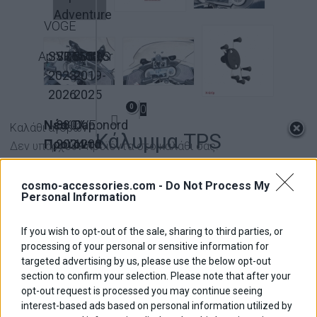
Adventure
VOGE
Aprilia
SVT650X
SRT550
QJMotor
300DS
2023-
2019-
2026
2025
0
0
Νέα
800X
KOVE
Caponord
Καλάθι αγορών
Κάλυμμα TPS
Προϊοντα
2024-
1200
Δεν υπάρχουν προϊόντα στο καλάθι σας.
2026
2013-
Προφίλ
2017
cosmo-accessories.com -
Do Not Process My
Κωδ.
600.1126X
Personal Information
Επικοινωνία
Συνεργάτες
R1200GS/ADV
30,00 €
Βασική τιμή με ΦΠΑ
If you wish to opt-out of the sale, sharing to third parties, or
processing of your personal or sensitive information for
Εκπτωση
targeted advertising by us, please use the below opt-out
section to confirm your selection. Please note that after your
ποσότητα φόρου
opt-out request is processed you may continue seeing
Τιμή / λ.:
interest-based ads based on personal information utilized by