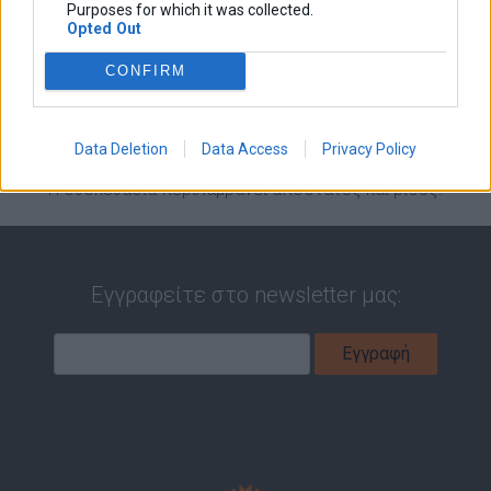
Purposes for which it was collected.
Διαστάσεις
Opted Out
Οδηγίες Εγκατάστασης
CONFIRM
Κάλυμμα TPS απο αλουμίνιο.
Data Deletion
Data Access
Privacy Policy
Η συσκευασία περιλαμβάνει αποστάτες και βίδες.
Εγγραφείτε στο newsletter μας: